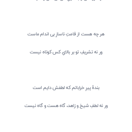
هر چه هست از قامتِ ناسازِ بی اندام ماست
ور نه تشریفِ تو بر بالایِ کس کوتاه نیست
بندهٔ پیرِ خراباتم که لطفش دایم است
ور نه لطفِ شیخ و زاهد، گاه هست و گاه نیست