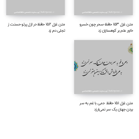
متن غزل ۱۵۳ حافظ-سحر چون خسرو
متن غزل ۱۵۲ حافظ-در ازل پرتو حسنت ز
خاور علم بر کوهساران زد
تجلی دم زد
متن غزل ۱۵۱ حافظ -دمی با غم به سر
بردن جهان یک سر نمی‌ارزد