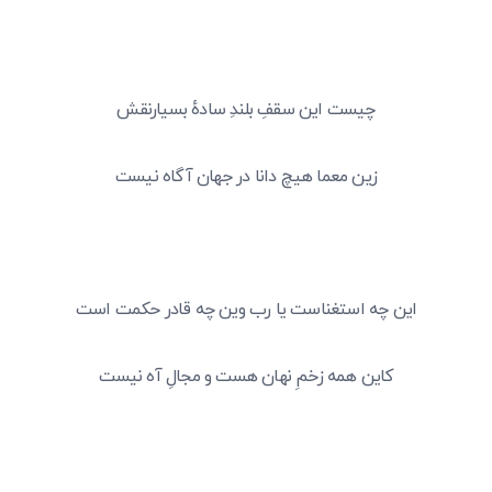
چیست این سقفِ بلندِ سادهٔ بسیارنقش
زین معما هیچ دانا در جهان آگاه نیست
این چه استغناست یا رب وین چه قادر حکمت است
کاین همه زخمِ نهان هست و مجالِ آه نیست