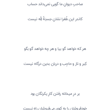
صاحبِ دیوانِ ما گویی نمی‌داند حساب
کاندر این طُغرا نشانِ حِسبَةً لِلّه نیست
هر که خواهد گو بیا و هر چه خواهد گو بگو
کِبر و ناز و حاجِب و دربان بدین درگاه نیست
بر درِ میخانه رفتن کارِ یکرنگان بود
خودفروشان را به کویِ می‌فروشان راه نیست