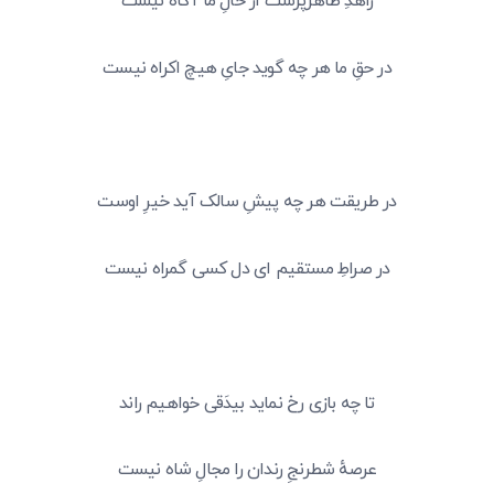
زاهدِ ظاهرپرست از حالِ ما آگاه نیست
در حقِ ما هر چه گوید جایِ هیچ اکراه نیست
در طریقت هر چه پیشِ سالک آید خیرِ اوست
در صراطِ مستقیم ای دل کسی گمراه نیست
تا چه بازی رخ نماید بیدَقی خواهیم راند
عرصهٔ شطرنجِ رندان را مجالِ شاه نیست