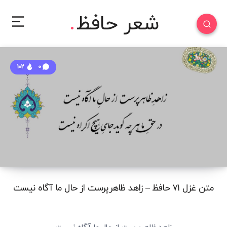
شعر حافظ
102
0
متن غزل ۷۱ حافظ – زاهد ظاهرپرست از حال ما آگاه نیست