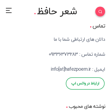
شعر حافظ
تماس
دالان های ارتباطی شما با ما
شماره تماس : 09336373283
ایمیل : info[at]hafezpoem.ir
ارتباط در واتس اپ
نوشته های محبوب