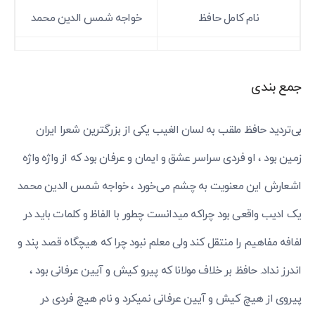
نام کامل حافظ
خواجه شمس الدین محمد
تاریخ تولد
713 تا 720 هجری قمری
جمع بندی
تاریخ وفات
840 هجری قمری
بی‌تردید حافظ ملقب به لسان الغیب یکی از بزرگترین شعرا ایران
هم دوره با حکومت
ایلخانیان و تیموریان
زمین بود ، او فردی سراسر عشق و ایمان و عرفان بود که از واژه واژه
مذهب
شافعی و علاقه مند به اهل
اشعارش این معنویت به چشم می‌خورد ، خواجه شمس الدین محمد
بیت
یک ادیب واقعی بود چراکه میدانست چطور با الفاظ و کلمات باید در
لفافه مفاهیم را منتقل کند ولی معلم نبود چرا که هیچگاه قصد پند و
اندرز نداد. حافظ بر خلاف مولانا که پیرو کیش و آیین عرفانی بود ،
پیروی از هیچ کیش و آیین عرفانی نمیکرد و نام هیچ فردی در