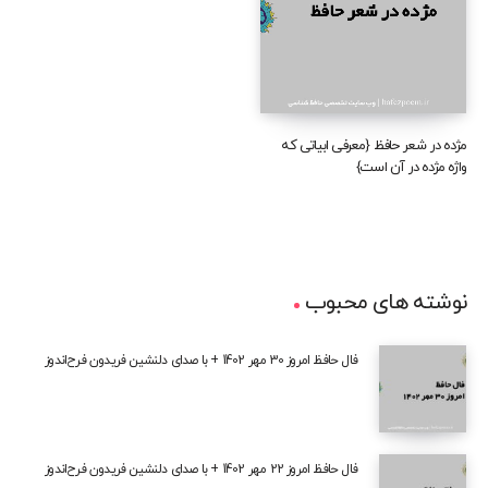
مژده در شعر حافظ {معرفی ابیاتی که
واژه مژده در آن است}
نوشته های محبوب
فال حافظ امروز 30 مهر 1402 + با صدای دلنشین فریدون فرح‌اندوز
فال حافظ امروز 22 مهر 1402 + با صدای دلنشین فریدون فرح‌اندوز