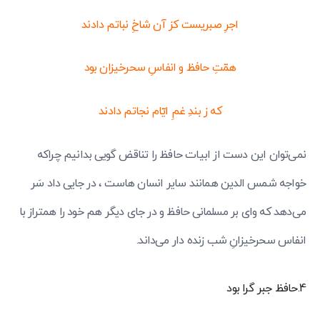
اجرِ صبریست کز آن شاخِ نباتم دادند
همّتِ حافظ و انفاسِ سحرخیزان بود
که ز بندِ غمِ ایّام نجاتم دادند
نمی‌توان این دست از ابیات حافظ را تناقض گویی بدانیم چراکه
خواجه شمس الدین همانند سایر انسان هاست ، در جایی داد سَر
می‌دهد که وای بر مسلمانی حافظ و در جای دیگر هم خود را همتراز با
انفاس سحرخیزانِ شب زنده دار می‌داند.
4.حافظ جبر گرا بود