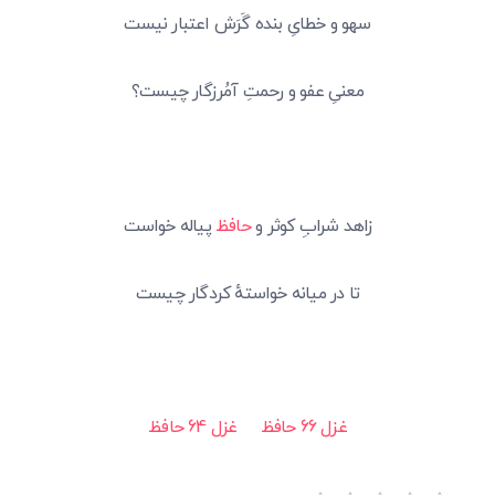
سهو و خطایِ بنده گَرَش اعتبار نیست
معنیِ عفو و رحمتِ آمُرزگار چیست؟
زاهد شرابِ کوثر و
حافظ
پیاله خواست
تا در میانه خواستهٔ کردگار چیست
غزل 66 حافظ
غز
ل
64 حافظ