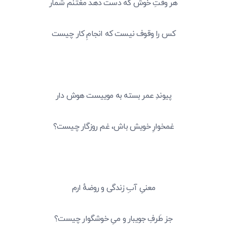
هر وقتِ خوش که دست دهد مغتنم شمار
کس را وقوف نیست که انجامِ کار چیست
پیوندِ عمر بسته به موییست هوش دار
غمخوارِ خویش باش، غم روزگار چیست؟
معنیِ آبِ زندگی و روضهٔ ارم
جز طَرفِ جویبار و میِ خوشگوار چیست؟