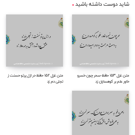
شاید دوست داشته باشید
متن غزل ۱۵۳ حافظ-سحر چون خسرو
متن غزل ۱۵۲ حافظ-در ازل پرتو حسنت ز
خاور علم بر کوهساران زد
تجلی دم زد