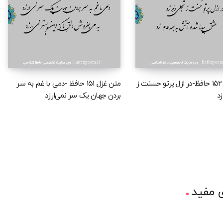
متن غزل ۱۵۲ حافظ-در ازل پرتو حسنت ز
متن غزل ۱۵۱ حافظ -دمی با غم به سر
د
بردن جهان یک سر نمی‌ارزد
 مفید