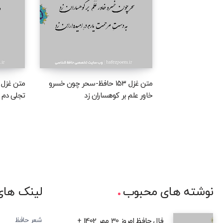
متن غزل ۱۵۳ حافظ-سحر چون خسرو
خاور علم بر کوهساران زد
تجلی دم ز
نوشته های محبوب
لینک های
شعر حافظ
فال حافظ امروز 30 مهر 1402 +