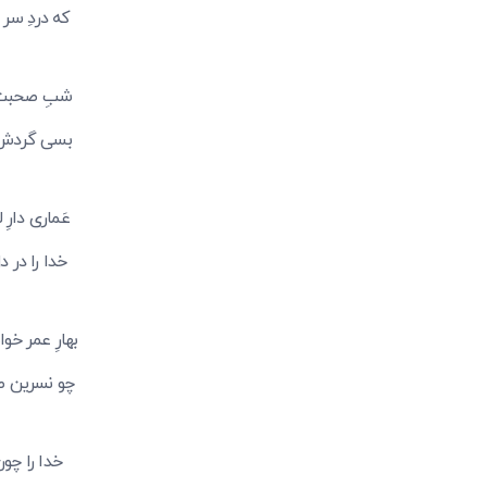
که دردِ سر
شبِ صحبت غ
بسی گردش کُ
عَماری دارِ
خدا را در 
بهارِ عمر خو
چو نسرین صد 
خدا را چو