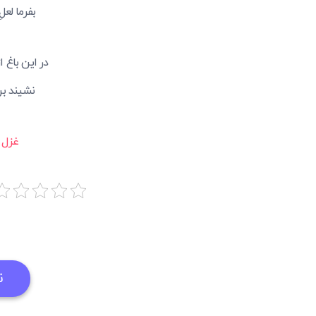
بفرما لعل
در این باغ 
نشیند بر
غزل 116 حافظ
ن