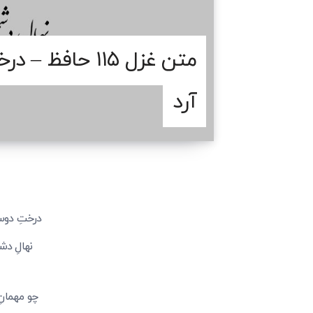
متن غزل ۱۱۵ حا
آرد
درختِ دوست
نهالِ دش
چو مهمانِ