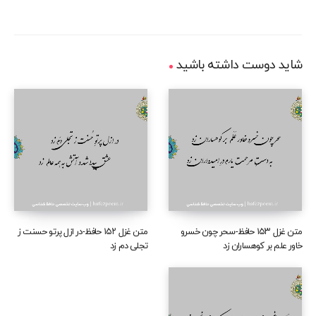
شاید دوست داشته باشید
متن غزل ۱۵۳ حافظ-سحر چون خسرو
متن غزل ۱۵۲ حافظ-در ازل پرتو حسنت ز
خاور علم بر کوهساران زد
تجلی دم زد