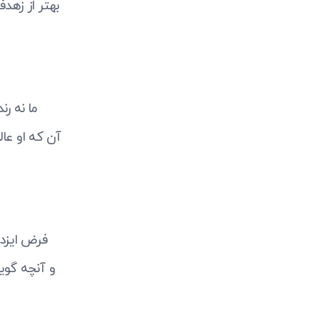
بهتر از زهد
ما نه رن
آن که او عا
فرض ایزد 
و آنچه گوی