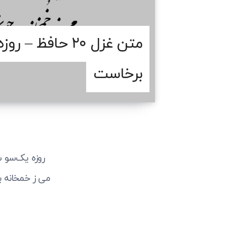
متن غزل ۲۰ حاف
برخاست
روزه یک‌سو ش
می ز خمخانه 