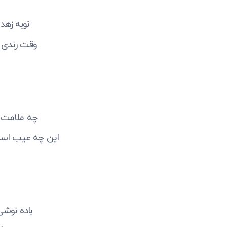
نوبه زه
وقت رندی 
چه ملامت ب
این چه عیب اس
باده نوشی