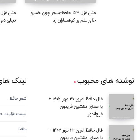
متن غزل ۱۵۳ حافظ-سحر چون خسرو
خاور علم بر کوهساران زد
تجلی دم ز
نوشته های محبوب
لینک های
شعر حافظ
فال حافظ امروز 30 مهر 1402 +
با صدای دلنشین فریدون
فرح‌اندوز
لیست غزلیات ح
حافظ
فال حافظ امروز 22 مهر 1402 +
با صدای دلنشین فریدون