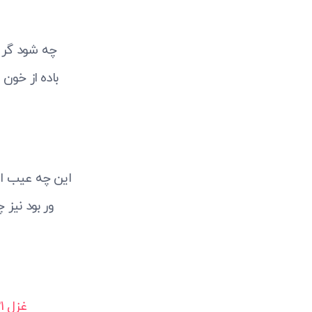
چه شود گر م
باده از خون
این چه عیب ا
ور بود نیز
غزل 21 حافظ