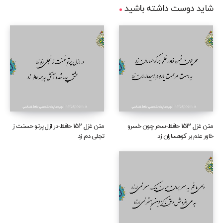
شاید دوست داشته باشید
متن غزل ۱۵۳ حافظ-سحر چون خسرو
متن غزل ۱۵۲ حافظ-در ازل پرتو حسنت ز
خاور علم بر کوهساران زد
تجلی دم زد