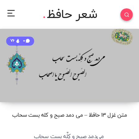
شعر حافظ
76
0
متن غزل ۱۳ حافظ – می دمد صبح و کله بست سحاب
می‌دمد صبح و کِلِّه بست سحاب