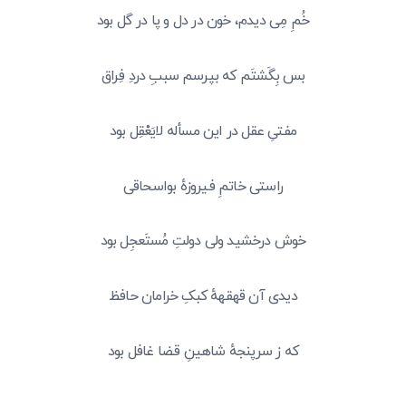
خُمِ مِی دیدم، خون در دل و پا در گل بود
بس بِگَشتَم که بپرسم سببِ دردِ فِراق
مفتیِ عقل در این مسأله لایَعْقِل بود
راستی خاتمِ فیروزهٔ بواسحاقی
خوش درخشید ولی دولتِ مُستَعجِل بود
دیدی آن قهقههٔ کبکِ خرامان حافظ
که ز سرپنجهٔ شاهینِ قضا غافل بود