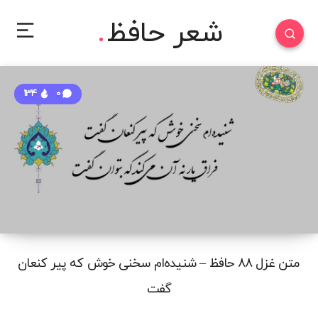
شعر حافظ
134
0
متن غزل ۸۸ حافظ – شنیده‌ام سخنی خوش که پیر کنعان
گفت