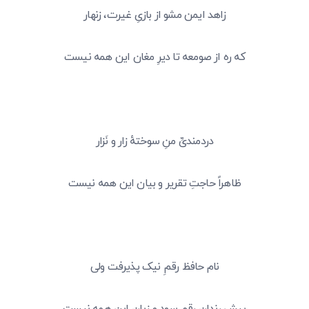
زاهد ایمن مشو از بازیِ غیرت، زنهار
که ره از صومعه تا دیرِ مغان این همه نیست
دردمندیِّ منِ سوختهٔ زار و نَزار
ظاهراً حاجتِ تقریر و بیان این همه نیست
نام حافظ رقمِ نیک پذیرفت ولی
پیش رندان رقمِ سود و زیان این همه نیست