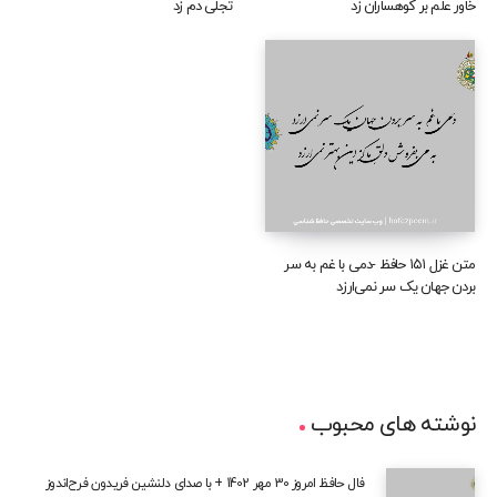
خاور علم بر کوهساران زد
تجلی دم زد
متن غزل ۱۵۱ حافظ -دمی با غم به سر
بردن جهان یک سر نمی‌ارزد
نوشته های محبوب
فال حافظ امروز 30 مهر 1402 + با صدای دلنشین فریدون فرح‌اندوز