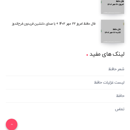
فال حافظ امروز 22 مهر 1402 + با صدای دلنشین فریدون فرح‌اندوز
لینک های مفید
شعر حافظ
لیست غزلیات حافظ
حافظ
تماس