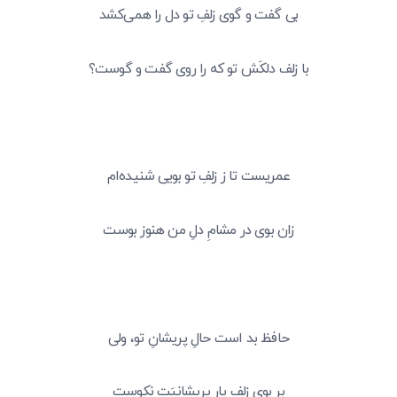
بی گفت و گوی زلفِ تو دل را همی‌کشد
با زلف دلکَش تو که را روی گفت و گوست؟
عمریست تا ز زلفِ تو بویی شنیده‌ام
زان بوی در مشامِ دلِ من هنوز بوست
حافظ بد است حالِ پریشانِ تو، ولی
بر بویِ زلفِ یار پریشانیَت نکوست