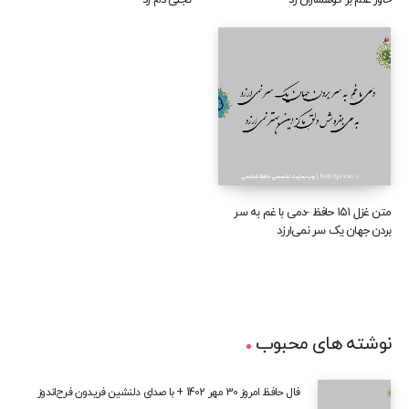
خاور علم بر کوهساران زد
تجلی دم زد
متن غزل ۱۵۱ حافظ -دمی با غم به سر
بردن جهان یک سر نمی‌ارزد
نوشته های محبوب
فال حافظ امروز 30 مهر 1402 + با صدای دلنشین فریدون فرح‌اندوز