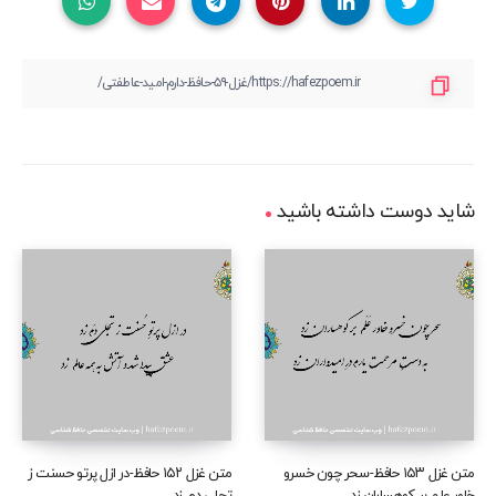
شاید دوست داشته باشید
متن غزل ۱۵۳ حافظ-سحر چون خسرو
متن غزل ۱۵۲ حافظ-در ازل پرتو حسنت ز