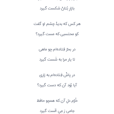
بازارِ بُتانْ شکست گیرد
هر کس که بدیدْ چشم او گفت
کو محتسبی که مست گیرد؟
در بحرْ فِتاده‌ام چو ماهی
تا یار مرا به شَست گیرد
در پاشْ فِتاده‌ام به زاری
آیا بُوَد آن که دست گیرد؟
خُرَّم دلِ آن که همچو حافظ
جامی ز مِیِ اَلَست گیرد