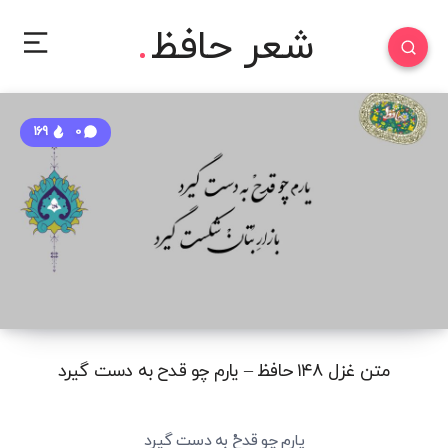
شعر حافظ
169
0
متن غزل ۱۴۸ حافظ – یارم چو قدح به دست گیرد
یارم چو قدحْ به دست گیرد