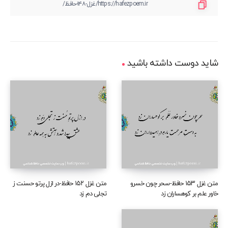
شاید دوست داشته باشید
متن غزل ۱۵۳ حافظ-سحر چون خسرو
متن غزل ۱۵۲ حافظ-در ازل پرتو حسنت ز
خاور علم بر کوهساران زد
تجلی دم زد