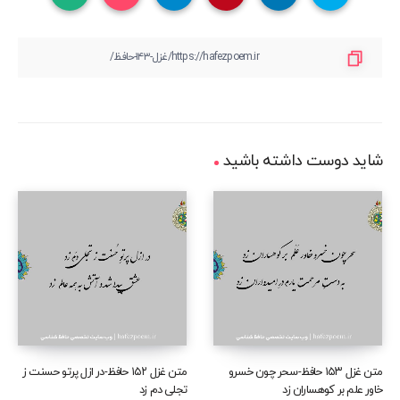
شاید دوست داشته باشید
متن غزل ۱۵۳ حافظ-سحر چون خسرو
متن غزل ۱۵۲ حافظ-در ازل پرتو حسنت ز
خاور علم بر کوهساران زد
تجلی دم زد