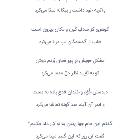
وآنچه خود داشت ز بیگانه تمنّا می‌کرد
گوهری کز صدفِ کُون و مکان بیرون است
طلب از گمشدگانِ لبِ دریا می‌کرد
مشکلِ خویش بَرِ پیرِ مُغان بُردم دوش
کو به تأییدِ نظر حلِّ معما می‌کرد
دیدمش خُرَّم و خندان قدحِ باده به دست
و اندر آن آینه صد گونه تماشا می‌کرد
گفتم این جامِ جهان‌بین به تو کِی داد حکیم؟
گفت آن روز که این گنبدِ مینا می‌کرد