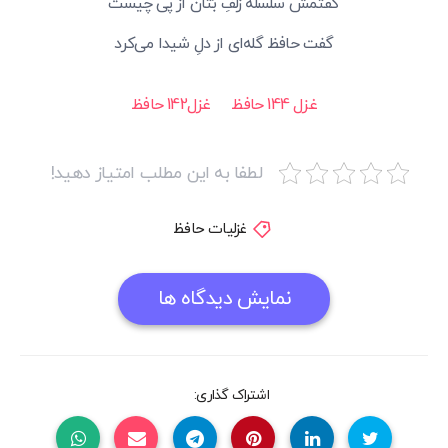
گفتمش سلسلهٔ زلفِ بُتان از پی چیست
گفت حافظ گله‌ای از دلِ شیدا می‌کرد
غزل 144 حافظ
غزل142 حافظ
لطفا به این مطلب امتیاز دهید!
غزلیات حافظ
نمایش دیدگاه ها
اشتراک گذاری: