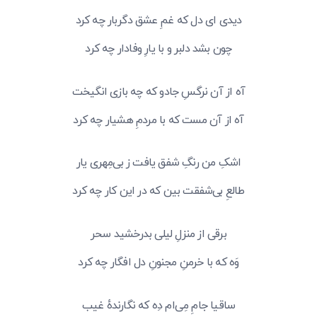
دیدی ای دل که غمِ عشق دگربار چه کرد
چون بشد دلبر و با یارِ وفادار چه کرد
آه از آن نرگسِ جادو که چه بازی انگیخت
آه از آن مست که با مردمِ هشیار چه کرد
اشکِ من رنگِ شفق یافت ز بی‌مِهری یار
طالعِ بی‌شفقت بین که در این کار چه کرد
برقی از منزلِ لیلی بدرخشید سحر
وَه که با خرمنِ مجنونِ دل افگار چه کرد
ساقیا جامِ مِی‌ام دِه که نگارندهٔ غیب