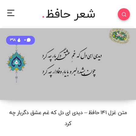
شعر حافظ
318
0
متن غزل ۱۴۱ حافظ – دیدی ای دل که غم عشق دگربار چه
کرد