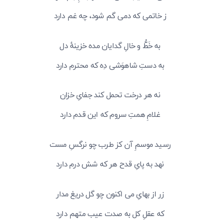
ز خاتمی که دمی گم شود، چه غم دارد
به خَطُّ و خالِ گدایان مده خزینهٔ دل
به دستِ شاهوَشی دِه که محترم دارد
نه هر درخت تحمل کند جفایِ خزان
غلامِ همتِ سروم که این قدم دارد
رسید موسمِ آن کز طرب چو نرگسِ مست
نهد به پایِ قدح هر که شش درم دارد
زر از بهایِ می اکنون چو گل دریغ مدار
که عقلِ کل به صدت عیب متهم دارد