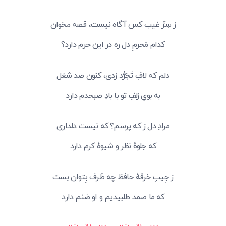
ز سِرِّ غیب کس آگاه نیست، قصه مخوان
کدام مَحرمِ دل ره در این حرم دارد؟
دلم که لافِ تَجَرُّد زدی، کنون صد شغل
به بویِ زلفِ تو با بادِ صبحدم دارد
مرادِ دل ز که پرسم؟ که نیست دلداری
که جلوهٔ نظر و شیوهٔ کرم دارد
ز جِیبِ خرقهٔ حافظ چه طَرف بِتوان بست
که ما صمد طلبیدیم و او صَنم دارد