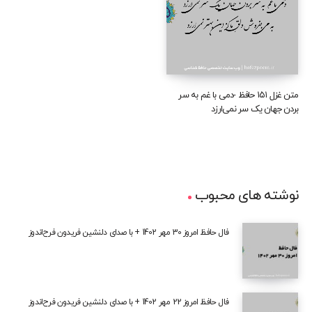
متن غزل ۱۵۱ حافظ -دمی با غم به سر
بردن جهان یک سر نمی‌ارزد
نوشته های محبوب
فال حافظ امروز 30 مهر 1402 + با صدای دلنشین فریدون فرح‌اندوز
فال حافظ امروز 22 مهر 1402 + با صدای دلنشین فریدون فرح‌اندوز