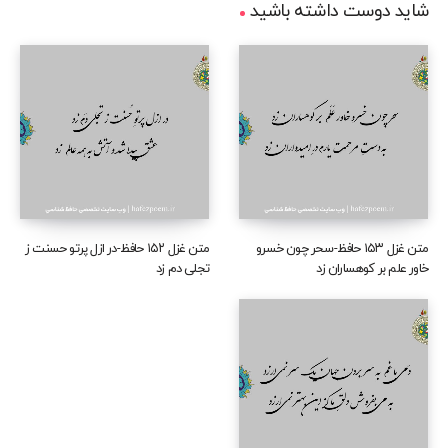
شاید دوست داشته باشید
متن غزل ۱۵۳ حافظ-سحر چون خسرو
متن غزل ۱۵۲ حافظ-در ازل پرتو حسنت ز
خاور علم بر کوهساران زد
تجلی دم زد