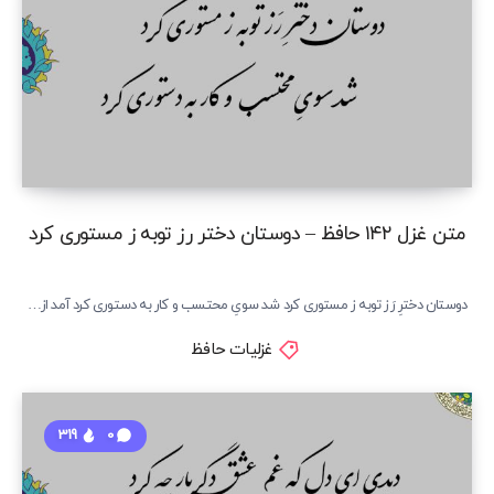
متن غزل ۱۴۲ حافظ – دوستان دختر رز توبه ز مستوری کرد
دوستان دخترِ رَز توبه ز مستوری کرد شد سویِ محتسب و کار به دستوری کرد آمد از…
غزلیات حافظ
319
0