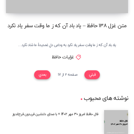
متن غزل ۱۳۸ حافظ – یاد باد آن که ز ما وقت سفر یاد نکرد
یاد باد آن که ز ما وقتِ سفر یاد نکرد به وداعی دلِ غمدیدهٔ ما شاد نکرد…
غزلیات حافظ
قبلي
صفحه 2 از 17
بعدي
نوشته های محبوب
فال حافظ امروز 30 مهر 1402 + با صدای دلنشین فریدون فرح‌اندوز