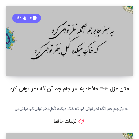
166
0
متن غزل ۱۴۴ حافظ- به سر جام جم آن گه نظر توانی کرد
به سِرِّ جامِ جم آنگه نظر توانی کرد که خاکِ میکده کُحلِ بَصَر توانی کرد مباش بی…
غزلیات حافظ