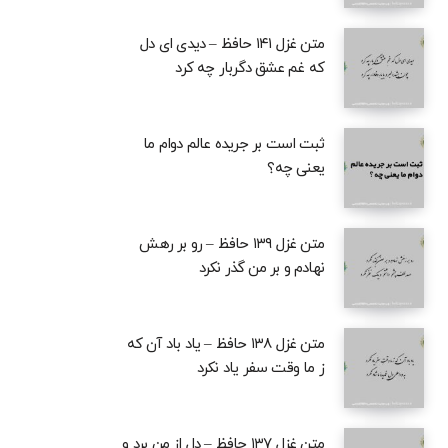
متن غزل ۱۴۱ حافظ – دیدی ای دل
که غم عشق دگربار چه کرد
ثبت است بر جریده عالم دوام ما
یعنی چه؟
متن غزل ۱۳۹ حافظ – رو بر رهش
نهادم و بر من گذر نکرد
متن غزل ۱۳۸ حافظ – یاد باد آن که
ز ما وقت سفر یاد نکرد
متن غزل ۱۳۷ حافظ – دل از من برد و