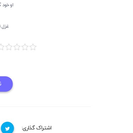
او خود گ
غزل 141 حافظ
ن
اشتراک گذاری: