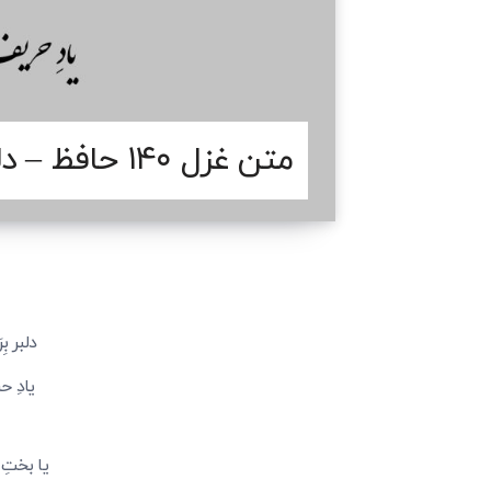
متن غزل ۱۴۰ حافظ – دلبر برفت و دلشدگان را خبر نکرد
دلبر ب
یادِ ح
یا بختِ