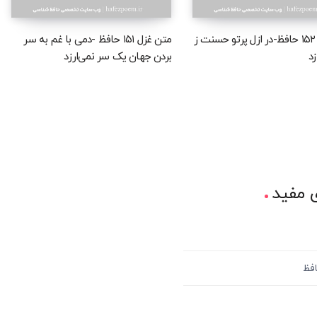
متن غزل ۱۵۲ حافظ-در ازل پرتو حسنت ز
متن غزل ۱۵۱ حافظ -دمی با غم به سر
د
بردن جهان یک سر نمی‌ارزد
 مفید
افظ