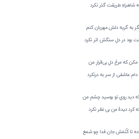
به شاهراهِ طریقت گذر نکرد
ر به گریه دلش مهربان کنم
بود در دلِ سنگش اثر نکرد
کن که مرغِ دلِ بی‌قرارِ من
دامِ عاشقی از سر به درنکرد
 دید رویِ تو بوسید چشمِ من
ه کرد دیدهٔ من بی نظر نکرد
ه تا کُنَمَش جان فدا چو شمع