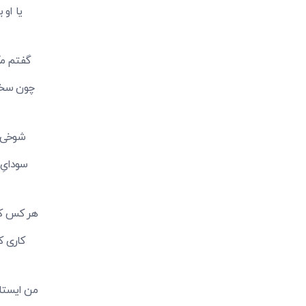
یا او 
گفتم مگ
چون سخت 
شوخی م
سودایِ 
هر کس که
کاری ک
من ایستاد