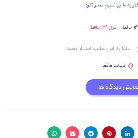
ذر به ما چو نسیمِ سحر نکرد
غزل 139 حافظ
لطفا به این مطلب امتیاز دهید!
غزلیات حافظ
مایش دیدگاه ها