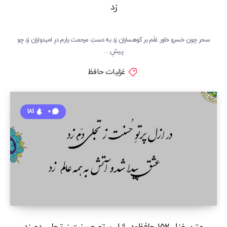
زد
سحر چون خسرو خاور عَلَم بر کوهساران زد به دستِ مرحمت یارم درِ امیدواران زد چو
پیشِ…
غزلیات حافظ
181
0