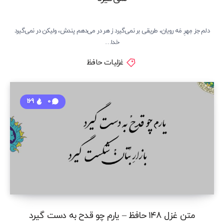
دلم جز مِهرِ مَه رویان، طریقی بر نمی‌گیرد ز هر در می‌دهم پندش، ولیکن در نمی‌گیرد
خدا…
غزلیات حافظ
169
0
متن غزل ۱۴۸ حافظ – یارم چو قدح به دست گیرد