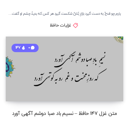
یارم چو قدحْ به دست گیرد بازارِ بُتانْ شکست گیرد هر کس که بدیدْ چشم او گفت…
غزلیات حافظ
147
0
متن غزل ۱۴۷ حافظ – نسیم باد صبا دوشم آگهی آورد