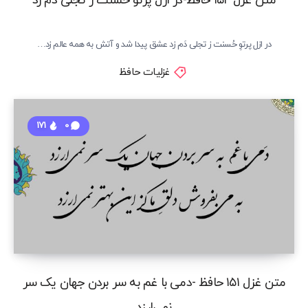
متن غزل ۱۵۲ حافظ-در ازل پرتو حسنت ز تجلی دم زد
در ازل پرتوِ حُسنت ز تجلی دَم زد عشق پیدا شد و آتش به همه عالم زد…
غزلیات حافظ
171
0
متن غزل ۱۵۱ حافظ -دمی با غم به سر بردن جهان یک سر
نمی‌ارزد