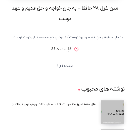
متن غزل ۲۸ حافظ – به جان خواجه و حق قدیم و عهد
درست
به جانِ خواجه و حقِ قدیم و عهدِ درست که مونسِ دمِ صبحم، دعای دولت توست …
غزلیات حافظ
صفحه 1 از 1
نوشته های محبوب
فال حافظ امروز 30 مهر 1402 + با صدای دلنشین فریدون فرح‌اندوز