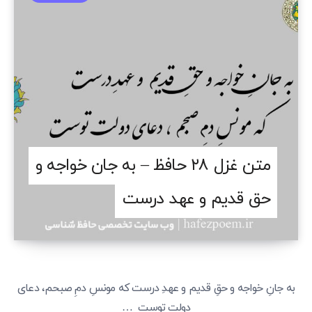
متن غزل ۲۸ حافظ – به جان خواجه و
حق قدیم و عهد درست
به جانِ خواجه و حقِ قدیم و عهدِ درست که مونسِ دمِ صبحم، دعای
دولت توست …