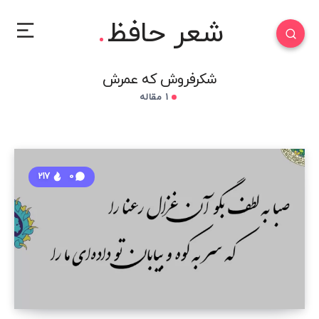
شعر حافظ
شکرفروش که عمرش
1 مقاله
217
0