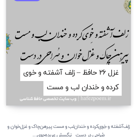
غزل ۲۶ حافظ – زلف آشفته و خوی
کرده و خندان لب و مست
زلف‌آشفته و خِوی‌کرده و خندان‌لب و مست پیرهن‌چاک و غزل‌خوان و
صُراحی در دست نرگسش عربده‌جوی…