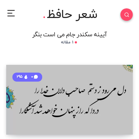
شعر حافظ
آیینه سکندر جام می است بنگر
1 مقاله
295
0