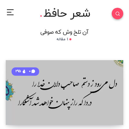
شعر حافظ
آن تلخ وش که صوفی
1 مقاله
295
0